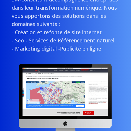
dans leur transformation numérique. Nous
vous apportons des solutions dans les
domaines suivants :
- Création et refonte de site internet
- Seo - Services de Référencement naturel
- Marketing digital -Publicité en ligne