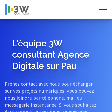
A propos
Webdesign
L'équipe 3W
WebDesign
consultant Agence
Devis en ligne
Digitale sur Pau
Marketing Digital
Référencement
Prenez contact avec nous pour échanger
Google Ads
sur vos projets numériques. Vous pouvez
nous joindre par téléphone, mail ou
Blog
messagerie instantanée. Si vous souhaitez
Contact