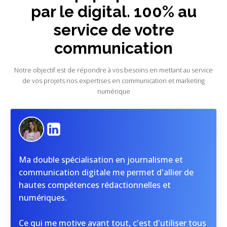
par le digital. 100% au
service de votre
communication
Notre objectif est de répondre à vos besoins en mettant au service
de vos projets nos expertises en communication et marketing
numérique
Ma double spécialisation en journalisme et
communication digitale me permet d'allier de
hautes compétences rédactionnelles et
numériques.
Ce qui me motive avant tout, c'est d'utiliser tous